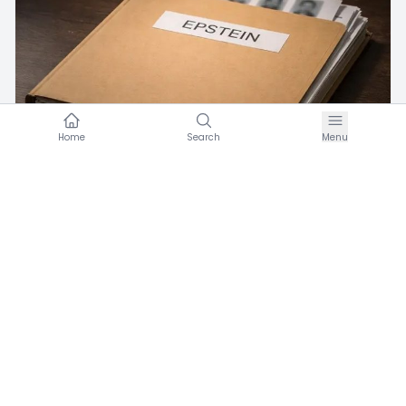
Home
Search
Menu
C
Umran Hareketi
·
Şubat 12, 2026
EPSTEIN GERÇEĞİ ve BATI MEDENİYETİNİN
ÇÖKÜŞÜ
0
Basın Açıklaması