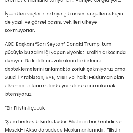
otomatik silahlarla tarıyorlar… Vahşet kol geziyor…
İşledikleri suçların ortaya çıkmasını engellemek için
de yazılı ve görsel basını, vekilleri ülkeye
sokmuyorlar.
ABD Başkanı “Sarı Şeytan” Donald Trump, tüm
gücüyle bu zalimliği yapan Siyonist İsrail’in arkasında
duruyor. Bu katillerin, zalimlerin birbirlerini
desteklemelerini anlamakta zorluk çekmiyoruz ama
Suud-i Arabistan, BAE, Mısır vb. halkı Müslüman olan
ülkelerin onların safında yer almalarını anlamak
istemiyoruz.
“Bir Filistinli çocuk;
‘Şunu herkes bilsin ki, Kudüs Filistin’in başkentidir ve
Mescid-i Aksa da sadece Müslümanlarındır. Filistin