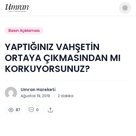
En
Basın Açıklaması
YAPTIĞINIZ VAHŞETİN
ORTAYA ÇIKMASINDAN MI
KORKUYORSUNUZ?
Umran Hareketi
Ağustos 19, 2019
·
2
dakika
87
0