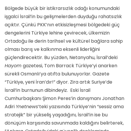
Bölgede büyük bir istikrarsızlık odağı konumundaki
işgalci İsrail’in bu gelişmelerden duyduğu rahatsızlık
açıktır. Çünkü PKK’nın etkisizleşmesi bölgedeki güç
dengelerini Türkiye lehine çevirecek, ülkemizin
Ortadoğu ile derin tarihsel ve kültürel bağlara sahip
olması barış ve kalkınma eksenli liderliğini
güçlendirecektir. Bu yüzden, Netanyahu, İsrail’deki
Hayom
gazetesi, Tom Barrack Türkiye’yi anarken
sürekli Osmanlı’ya atıfta bulunuyorlar. Gazete
“Türkiye, yeni İran’dır!” diyor. Zira artık Suriye’de
İsrail’in burnunun dibindeyiz. Eski İsrail
Cumhurbaşkanı Şimon Peres’in danışmanı Jonathan
Adiri
Ynetnews
’teki yazısında Türkiye’nin “sessiz ama
stratejik” bir yükseliş yaşadığını, İsrail’in ise bu
dönüşüm karşısında savunmada kaldığını belirterek,