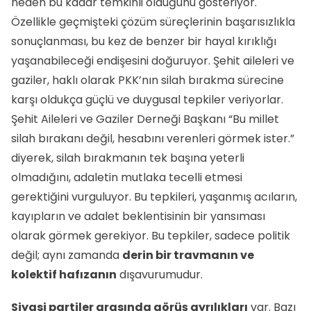
neden bu kadar temkinli olduğunu gösteriyor.
Özellikle geçmişteki çözüm süreçlerinin başarısızlıkla
sonuçlanması, bu kez de benzer bir hayal kırıklığı
yaşanabileceği endişesini doğuruyor. Şehit aileleri ve
gaziler, haklı olarak PKK’nın silah bırakma sürecine
karşı oldukça güçlü ve duygusal tepkiler veriyorlar.
Şehit Aileleri ve Gaziler Derneği Başkanı “Bu millet
silah bırakanı değil, hesabını verenleri görmek ister.”
diyerek, silah bırakmanın tek başına yeterli
olmadığını, adaletin mutlaka tecelli etmesi
gerektiğini vurguluyor. Bu tepkileri, yaşanmış acıların,
kayıpların ve adalet beklentisinin bir yansıması
olarak görmek gerekiyor. Bu tepkiler, sadece politik
değil; aynı zamanda
derin bir travmanın ve
kolektif hafızanın
dışavurumudur.
Siyasi partiler arasında görüş ayrılıkları
var. Bazı