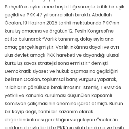
Bahçeli’nin aylar önce başlattığı süreçte kritik bir eşik
geçildi ve PKK 47 yıl sonra silah bıraktı. Abdullah
Öcalan, 19 Haziran 2025 tarihli mektubunda PKK’nın
kuruluş amacına ve örgütün 12. Fesih Kongresi’ne
atıfta bulunarak “Varlık tanınmış, dolayısıyla ana
amaç gerçekleşmiştir. Varlık inkârına dayalı ve ayrı
ulus devlet amaçlı PKK hareketi ve dayandığı ulusal
kurtuluş savaş stratejisi sona ermiştir.” demişti.
Demokratik siyaset ve hukuk aşamasına geçildiğini
belirten Öcalan, toplumsal barış vurgusu yaparak,
“silahların gönüllüce bırakılmasını” istemiş, TBMM’de
yetkili ve kanunla kurulması düşünülen kapsamlı
komisyon çalışmasının önemine işaret etmişti. Bunun
bir kayıp değil, tarihî bir kazanım olarak
değerlendirilmesi gerektiğini vurgulayan Öcalan’ın
açıklamalarıyla birlikte PKK’nın silah bırakma ve fesih