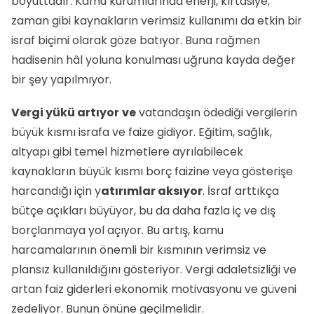
boyuttadır. Kamu kurumlarında enerji, kırtasiye,
zaman gibi kaynakların verimsiz kullanımı da etkin bir
israf biçimi olarak göze batıyor. Buna rağmen
hadisenin hâl yoluna konulması uğruna kayda değer
bir şey yapılmıyor.
Vergi yükü artıyor
ve
vatandaşın ödediği vergilerin
büyük kısmı israfa ve faize gidiyor. Eğitim, sağlık,
altyapı gibi temel hizmetlere ayrılabilecek
kaynakların büyük kısmı borç faizine veya gösterişe
harcandığı için y
atırımlar aksıyor
. İsraf arttıkça
bütçe açıkları büyüyor, bu da daha fazla iç ve dış
borçlanmaya yol açıyor. Bu artış, kamu
harcamalarının önemli bir kısmının verimsiz ve
plansız kullanıldığını gösteriyor. Vergi adaletsizliği ve
artan faiz giderleri ekonomik motivasyonu ve güveni
zedeliyor. Bunun önüne geçilmelidir.