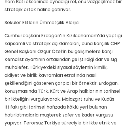
hem Batı ekseninde oynadığı rol, onu vazgeçilmez bir
stratejik ortak hâline getiriyor.
Seküler Elitlerin Ümmetçilik Alerjisi
Cumhurbaşkanı Erdoğan’ın Kızılcahamam’da yaptığı
kapsamlı ve stratejik açıklamaları, buna karşılık CHP
Genel Başkanı Özgür Özel’in bu gelişmelere karşı
Kemalist ayartının ortasından geliştirdiği dar ve sığ
muhalefet, Türkiye’deki siyasal söylemin kimlik,
aidiyet ve birlik kavramları etrafında nasıl
şekillendiğini gösteren çarpıcı bir örnektir. Erdoğan,
konuşmasında Türk, Kürt ve Arap halklarının tarihsel
birlikteliğini vurgulayarak, Malazgirt ruhu ve Kudüs
İttifakı gibi tarihsel hafızada köklü yeri bulunan
hatırlatmalarla müşterek zafer ve kader vurgusu
yapıyor. Terörsüz Türkiye süreciyle birlikte etnik ve