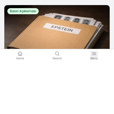
Basın Açıklaması
Home
Search
Menu
C
Umran Hareketi
·
Şubat 12, 2026
EPSTEIN GERÇEĞİ ve BATI MEDENİYETİNİN
ÇÖKÜŞÜ
0