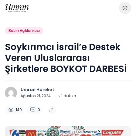
En
Basın Açıklaması
Soykırımcı İsrail’e Destek
Veren Uluslararası
Şirketlere BOYKOT DARBESİ
Umran Hareketi
Ağustos 21, 2024
·
< 1
dakika
140
0