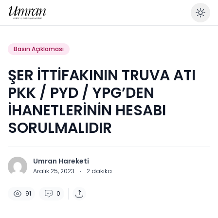
En
Basın Açıklaması
ŞER İTTİFAKININ TRUVA ATI
PKK / PYD / YPG’DEN
İHANETLERİNİN HESABI
SORULMALIDIR
Umran Hareketi
Aralık 25, 2023
·
2
dakika
91
0