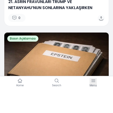
21. ASRIN FRAVUNLARI TRUMP VE
NETANYAHU’NUN SONLARINA YAKLAŞIRKEN
0
Basın Açıklaması
Home
Search
Menu
C
Umran Hareketi
·
Şubat 12, 2026
EPSTEIN GERÇEĞİ ve BATI MEDENİYETİNİN