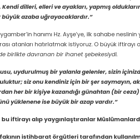
 Kendi dilleri, elleri ve ayakları, yapmış oldukları
ar büyük azaba uğrayacaklardır.”
ygamber’in hanımı Hz. Ayşe’ye, ilk sahabe neslinin 
ası atanları hatırlatmak istiyoruz. O büyük iftirayı 
e birlikte davranan bir ihanet şebekesiydi.
su, uydurulmuş bir yalanla gelenler, sizin içinizd
luktur; siz onu kendiniz için bir şer saymayın, aks
ardan her bir kişiye kazandığı günahtan (bir ceza
ünü yüklenene ise büyük bir azap vardır.”
n bu iftirayı alıp yaygınlaştıranlar Müslümanlard
ifakının istihbarat örgütleri tarafından kullanı