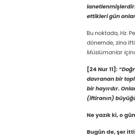
lanetlenmişlerdir.
ettikleri gün onl
Bu noktada, Hz. Pe
dönemde, zina iftir
Müslümanlar içind
[24 Nur 11]:
“Doğru
davranan bir toplu
bir hayırdır. Onl
(iftiranın) büyüğ
Ne yazık ki, o gü
Bugün de, şer itt