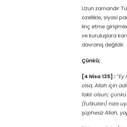
Uzun zamandır Tür
özellikle, siyasi p
linç etme girişiml
ve kuruluşlara kar
davranış değildir.
Çünkü;
[
4 Nisa 135] :
“
Ey 
olsa, Allah için ad
fakir olsun; çünk
(tutkuları) nıza u
şüphesiz Allah, y