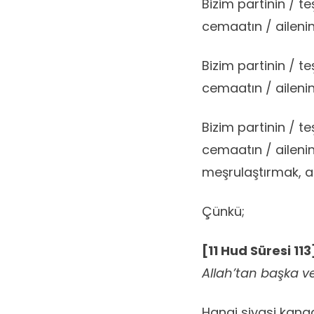
Bizim partinin / te
cemaatın / aileni
Bizim partinin / te
cemaatın / aileni
Bizim partinin / te
cemaatın / aileni
meşrulaştırmak, ah
Çünkü;
[11 Hud Süresi 113
Allah’tan başka ve
Hangi siyasi kana