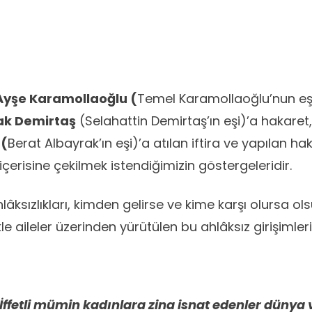
yşe Karamollaoğlu (
Temel Karamollaoğlu’nun eşi
ak Demirtaş
(Selahattin Demirtaş’ın eşi)’a hakaret
 (
Berat Albayrak’ın eşi)’a atılan iftira ve yapılan ha
içerisine çekilmek istendiğimizin göstergeleridir.
lâksızlıkları, kimden gelirse ve kime karşı olursa ol
kle aileler üzerinden yürütülen bu ahlâksız girişimler
İffetli mümin kadınlara zina isnat edenler dünya 