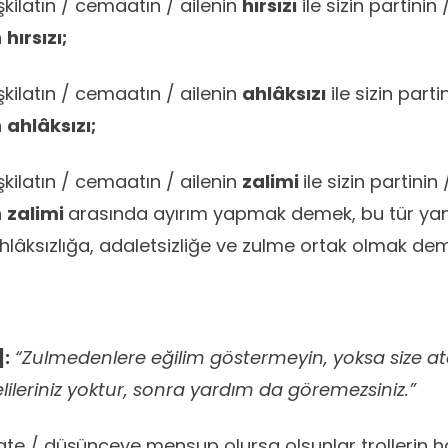
şkilatın / cemaatın / ailenin
hırsızı
ile sizin partinin 
n
hırsızı;
şkilatın / cemaatın / ailenin
ahlâksızı
ile sizin part
n
ahlâksızı;
şkilatın / cemaatın / ailenin
zalimi
ile sizin partinin 
n
zalimi
arasında ayırım yapmak demek, bu tür yanl
lâksızlığa, adaletsizliğe ve zulme ortak olmak dem
]:
“Zulmedenlere eğilim göstermeyin, yoksa size at
lileriniz yoktur, sonra yardım da göremezsiniz.”
ate / düşünceye mensup olursa olsunlar trollerin ha