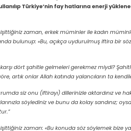
ullanılıp Türkiye’nin fay hatlarına enerji yükle
işittiğiniz zaman, erkek müminler ile kadın müminle
zanda bulunup: «Bu, açıkça uydurulmuş iftira bir sö
karşı dört şahitle gelmeleri gerekmez miydi? Şahitl
re, artık onlar Allah katında yalancıların ta kendile
rumda siz onu (iftirayı) dillerinizle aktardınız ve ha
arınızla söylediniz ve bunu da kolay sandınız; oys
ur.”
işittiğiniz zaman: «Bu konuda söz söylemek bize ya