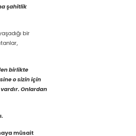
na şahitlik
yaşadığı bir
atanlar,
en birlikte
ine o sizin için
) vardır. Onlardan
ı.
lmaya müsait