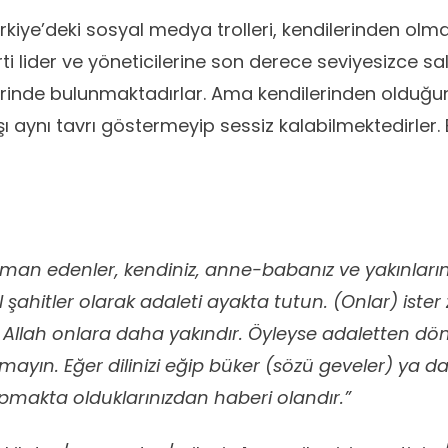
kiye’deki sosyal medya trolleri, kendilerinden olm
arti lider ve yöneticilerine son derece seviyesizce sa
erinde bulunmaktadırlar. Ama kendilerinden olduğuna
şı aynı tavrı göstermeyip sessiz kalabilmektedirler. B
iman edenler, kendiniz, anne-babanız ve yakınların
il şahitler olarak adaleti ayakta tutun. (Onlar) ister
ü Allah onlara daha yakındır. Öyleyse adaletten d
ymayın. Eğer dilinizi eğip büker (sözü geveler) ya da 
apmakta olduklarınızdan haberi olandır.”