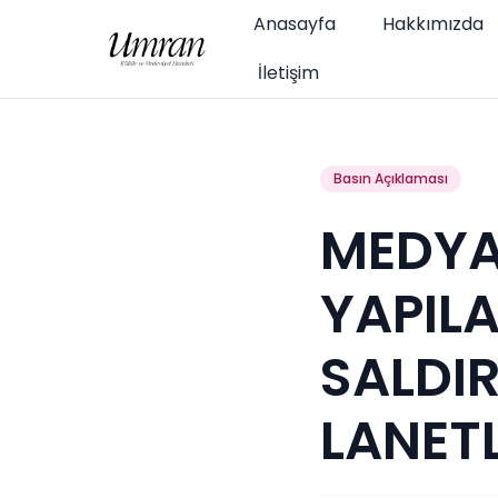
Anasayfa
Hakkımızda
İletişim
Basın Açıklaması
MEDYA
YAPIL
SALDIR
LANET