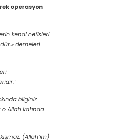
nerek operasyon
rin kendi nefisleri
zdür.» demeleri
eri
ridir.”
kkında bilginiz
a o Allah katında
kışmaz. (Allah’ım)