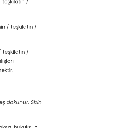
/ teşkilatın /
inin / teşkilatın /
/ teşkilatın /
ışları
ektir.
eş dokunur. Sizin
ksız, hukuksuz,