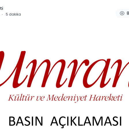
ti
·
5
dakika