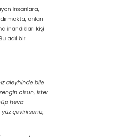
ayan insanlara,
ldırmakta, onları
 inandıkları kişi
u adıl bir
ız aleyhinde bile
 zengin olsun, ister
önüp heva
yüz çevirirseniz,