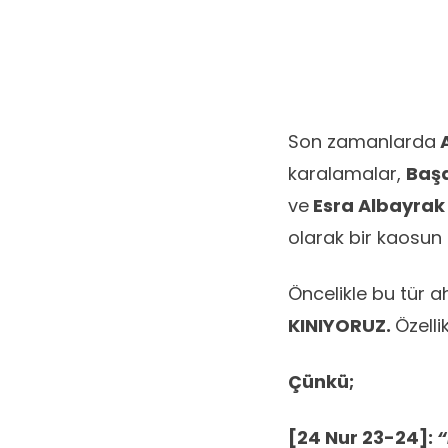
Son zamanlarda
A
karalamalar,
Baş
ve
Esra Albayrak
olarak bir kaosun 
Öncelikle bu tür ah
KINIYORUZ.
Özelli
Çünkü;
[24 Nur 23-24]:
“