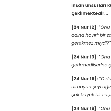
insan unsurları k
çekilmektedir…
[24 Nur 12]:
“
Onu 
adına hayırlı bir 
gerekmez miydi?”
[24 Nur 13]:
“
Ona 
getirmediklerine gö
[24 Nur 15]:
“
O du
olmayan şeyi ağızl
çok büyük bir suçt
[24 Nur 16]:
“
Onu 