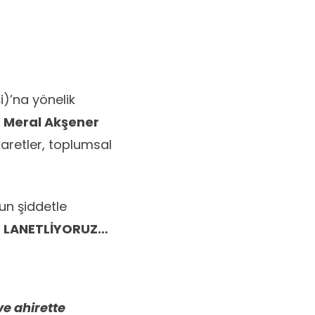
)’na yönelik
,
Meral Akşener
karetler, toplumsal
sun şiddetle
i
LANETLİYORUZ…
ve ahirette