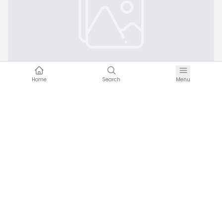
Home
Search
Menu
A
Trabzon
·
Temmuz 6, 2026
EL SANATLARI TEKNOLOJİSİ KURSU
0
Etkinlikler
Trabzon