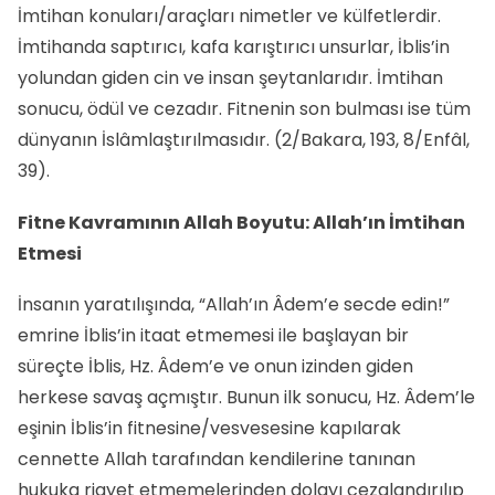
İmtihan konuları/araçları nimetler ve külfetlerdir.
İmtihanda saptırıcı, kafa karıştırıcı unsurlar, İblis’in
yolundan giden cin ve insan şeytanlarıdır. İmtihan
sonucu, ödül ve cezadır. Fitnenin son bulması ise tüm
dünyanın İslâmlaştırılmasıdır. (2/Bakara, 193, 8/Enfâl,
39).
Fitne Kavramının Allah Boyutu: Allah’ın İmtihan
Etmesi
İnsanın yaratılışında, “Allah’ın Âdem’e secde edin!”
emrine İblis’in itaat etmemesi ile başlayan bir
süreçte İblis, Hz. Âdem’e ve onun izinden giden
herkese savaş açmıştır. Bunun ilk sonucu, Hz. Âdem’le
eşinin İblis’in fitnesine/vesvesesine kapılarak
cennette Allah tarafından kendilerine tanınan
hukuka riayet etmemelerinden dolayı cezalandırılıp