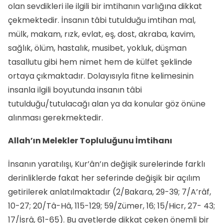
olan sevdikleri ile ilgili bir imtihanın varlığına dikkat
çekmektedir. İnsanın tâbi tutulduğu imtihan mal,
mülk, makam, rızk, evlat, eş, dost, akraba, kavim,
sağlık, ölüm, hastalık, musibet, yok­luk, düşman
tasallutu gibi hem nimet hem de külfet şeklinde
ortaya çıkmaktadır. Dolayısıyla fitne kelimesinin
insanla ilgili boyutunda insanın tâbi
tutulduğu/tutulacağı alan ya da konular göz önüne
alınması gerekmektedir.
Allah’ın Melekler Topluluğunu İmtihanı
İnsanın yaratılışı, Kur’ân’ın değişik surelerinde farklı
derinliklerde fakat her seferinde değişik bir açılım
getirilerek anlatılmaktadır (2/Bakara, 29-39; 7/A’râf,
10-27; 20/Tâ-Hâ, 115-129; 59/Zümer, 16; 15/Hicr, 27- 43;
17/İsrâ, 61-65). Bu ayetlerde dikkat çeken önemli bir