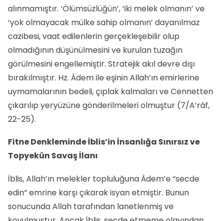
alınmamıştır. ‘Ölümsüzlüğün’, ‘iki melek olmanın’ ve
‘yok olmayacak mülke sahip olmanın’ dayanılmaz
cazibesi, vaat edilenlerin gerçekleşebilir olup
olmadığının düşünülmesini ve kurulan tuzağın
görülmesini engellemiştir. Stratejik akıl devre dışı
bırakılmıştır. Hz. Âdem ile eşinin Allah’ın emirlerine
uymamalarının bedeli, çıplak kalmaları ve Cennetten
çıkarılıp yeryüzüne gönderilmeleri olmuştur (7/A’râf,
22-25).
Fitne Denkleminde İblis’in İnsanlığa Sınırsız ve
Topyekûn Savaş İlanı
İblis, Allah’ın melekler topluluğuna Âdem’e “secde
edin” emrine karşı çıkarak isyan etmiştir. Bunun
sonucunda Allah tarafından lanetlenmiş ve
kovulmuştur. Ancak İblis, secde etmeme olayından