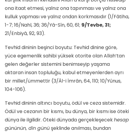
ona itaat etmesi, yalnız ona tapınması ve yalnız ona
kulluk yapması ve yalnız ondan korkmasıdır (1/Fâtiha,
1-7; 16/Nahl, 36; 36/Yâ-Sîn, 60, 61;
9/Tevbe, 31;
21/Enbiyâ, 92, 93).
Tevhid dininin beşinci boyutu: Tevhid dinine göre,
yüce egemenlik sahibi yüksek otorite olan Allah’tan
gelen değerler sistemini benimseyip yaşama
aktaran insan topluluğu, kabul etmeyenlerden ayrı
bir millet/ümmettir (3/Âl-i İmrân, 64, 110; 10/Yûnus,
104-106).
Tevhid dininin altıncı boyutu, ödül ve ceza sistemidir.
Ödül ve cezanın bir kısmı, bu dünya, bir kısmı ise öteki
dünya ile ilgilidir. Öteki dünyada gerçekleşecek
hesap
gününün, din günü
şeklinde anılması, bundan