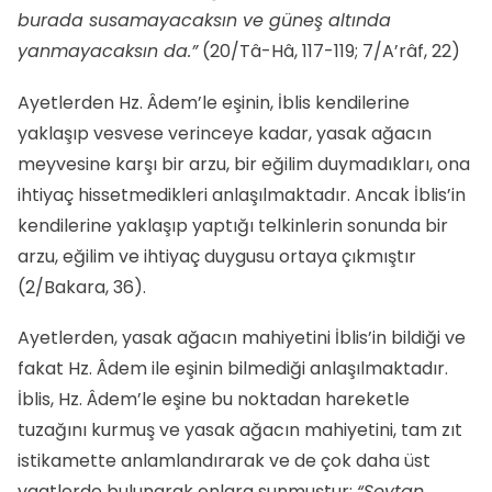
burada susamayacaksın ve güneş altında
yanmayacaksın da.”
(20/Tâ-Hâ, 117-119; 7/A’râf, 22)
Ayetlerden Hz. Âdem’le eşinin, İblis kendilerine
yaklaşıp vesvese verinceye kadar, yasak ağacın
meyvesine karşı bir arzu, bir eğilim duymadıkları, ona
ihtiyaç hissetmedikleri anlaşılmaktadır. Ancak İblis’in
kendilerine yaklaşıp yaptığı telkinlerin sonunda bir
arzu, eğilim ve ihtiyaç duygusu ortaya çıkmıştır
(2/Bakara, 36).
Ayetlerden, yasak ağacın mahiyetini İblis’in bildiği ve
fakat Hz. Âdem ile eşinin bilmediği anlaşılmaktadır.
İblis, Hz. Âdem’le eşine bu noktadan hareketle
tuzağını kurmuş ve yasak ağacın mahiyetini, tam zıt
istikamette anlamlandırarak ve de çok daha üst
vaatlerde bulunarak onlara sunmuştur:
“Şeytan,