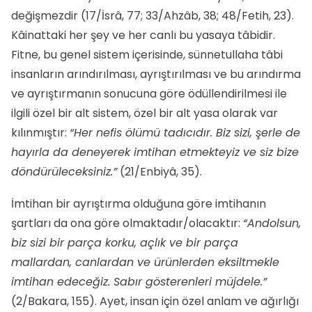
değişmezdir (17/İsrâ, 77; 33/Ahzâb, 38; 48/Fetih, 23).
Kâinattaki her şey ve her canlı bu yasaya tâbidir.
Fitne, bu genel sistem içerisinde, sünnetullaha tâbi
insanların arındırılması, ayrıştırılması ve bu arındırma
ve ayrıştırmanın sonucuna göre ödüllendirilmesi ile
ilgili özel bir alt sistem, özel bir alt yasa olarak var
kılınmıştır:
“Her nefis ölümü tadıcıdır. Biz sizi, şerle de
hayırla da deneyerek imtihan etmekteyiz ve siz bize
döndürüleceksiniz.”
(21/Enbiyâ, 35).
İmtihan bir ayrıştırma olduğuna göre imtihanın
şartları da ona göre olmaktadır/olacaktır:
“Andolsun,
biz sizi bir parça korku, açlık ve bir parça
mallardan, canlardan ve ürünlerden eksiltmekle
imtihan edeceğiz. Sabır gösterenleri müjdele.”
(2/Bakara, 155). Ayet, insan için özel anlam ve ağırlığı