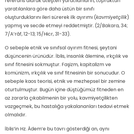
referans alarak ateşten yaratılanların, topraktan
yaratılanlara göre daha üstün bir sınıfı
oluşturduklarını ileri sürerek ilk ayırımı (
kavmiyetçilik
)
yapmış ve secde etmeyi reddetmiştir. (2/Bakara, 34;
7/A’râf, 12-13; 15/Hicr, 31-33).
O sebeple etnik ve sınıfsal ayırım fitnesi, şeytani
düşüncenin ürünüdür. İblis, insanlık âlemine, ırkçılık ve
sınıf fitnesini sokmuştur. Faşizm, kapitalizm ve
komünizm, ırkçılık ve sınıf fitnesinin bir sonucudur. O
sebeple kaos teorisi, etnik ve mezhepsel bir zemine
oturtulmuştur. Bugün içine düştüğümüz fitneden en
az zararla çıkabilmenin bir yolu, kavmiyetçilikten
vazgeçmek, bu hastalığa yakalananları tedavi etmek
olmalıdır.
İblis’in Hz. Âdem’e bu tavrı gösterdiği an, aynı