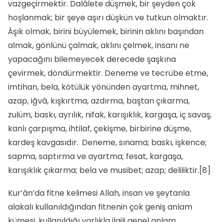
vazgeçirmektir. Dalâlete düş­mek, bir şeyden çok
hoşlanmak; bir şeye aşırı düşkün ve tutkun olmaktır.
Âşık olmak, birini büyülemek, birinin aklını başından
almak, gönlünü çal­mak, aklını çelmek, insanı ne
yapacağını bilemeyecek derece­de şaşkına
çevirmek, döndürmektir. Deneme ve tecrübe etme,
imtihan, bela, kötülük yönünden ayartma, mihnet,
azap, iğvâ, kışkırtma, azdırma, baştan çıkarma,
zulüm, baskı, ayrılık, nifak, karışıklık, kargaşa, iç savaş,
kanlı çarpışma, ihtilaf, çekişme, birbirine düşme,
kardeş kavgasıdır.
Deneme, sınama; baskı, işkence;
sapma, saptırma ve ayartma; fesat, kargaşa,
karışıklık çıkarma; bela ve musibet; azap; deliliktir.
[8]
Kur’ân’da fitne kelimesi Allah, insan ve şeytanla
alakalı kullanıldığından fitnenin çok geniş anlam
kümesi, kullanıldığı varlıkla ilgili genel anlam