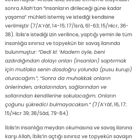
sonra Allah’tan “insanların dirileceği güne kadar
yaşama” mühleti istemiş ve istediği kendisine
verilmiştir (7/A’râf, 14-15; 17/İsrâ, 61-63; 15/Hicr, 36-
38). İblis’e istediği izin verilince, yaptığı yemin ile tüm
insanlığa sınırsız ve topyekûn bir savaş ilanında
bulunmuştur:
“Dedi ki: ‘Madem öyle, beni
azdırdığından dolayı onları (insanları) saptırmak
için mutlaka senin dosdoğru yolunda (pusu kurup)
oturacağım.”
,
“Sonra da muhakkak onların
önlerinden, arkalarından, sağlarından ve
sollarından kendilerine sokulacağım. Onların
çoğunu şükredici bulmayacaksın.” (
7/A’râf, 16, 17;
15/Hicr 39; 38/Sâd, 79-84)
İblis’in insanlığa meydan okumasına ve savaş ilanına
karşı Allah, İblis’in açtığı sınırsız ve topyekûn savaşın