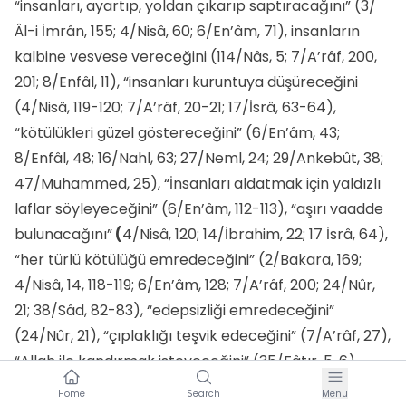
“insanları, ayartıp, yoldan çıkarıp saptıracağını” (3/
Âl-i İmrân, 155; 4/Nisâ, 60; 6/En’âm, 71), insanların
kalbine vesvese vereceğini (114/Nâs, 5; 7/A’râf, 200,
201; 8/Enfâl, 11), “insanları kuruntuya düşüreceğini
(4/Nisâ, 119-120; 7/A’râf, 20-21; 17/İsrâ, 63-64),
“kötülükleri güzel göstereceğini” (6/En’âm, 43;
8/Enfâl, 48; 16/Nahl, 63; 27/Neml, 24; 29/Ankebût, 38;
47/Muhammed, 25), “İnsanları aldatmak için yaldızlı
laflar söyleyeceğini” (6/En’âm, 112-113), “aşırı vaadde
bulunacağını”
(
4/Nisâ, 120; 14/İbrahim, 22; 17 İsrâ, 64),
“her türlü kötülüğü emredeceğini” (2/Bakara, 169;
4/Nisâ, 14, 118-119; 6/En’âm, 128; 7/A’râf, 200; 24/Nûr,
21; 38/Sâd, 82-83), “edepsizliği emredeceğini”
(24/Nûr, 21), “çıplaklığı teşvik edeceğini” (7/A’râf, 27),
“Allah ile kandırmak isteyeceğini” (35/Fâtır, 5, 6),
“resûllerin yapıp ettiklerine-söylediklerine fitne
Home
Search
Menu