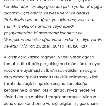
kendilerinden ‘örtülüp gizlenen çirkin yerlerini’ açığa
çıkarmak için onlara vesvese verdi ve dedi ki:
‘Rabbinizin size bu ağacı yasaklaması, yalnızca,
sizin iki melek olmamanız veya ebedi
yaşayanlardan kılınmamanız içindir.’”
,
“Ve:
‘Gerçekten ben size öğüt verenlerdenim’ diye yemin
de etti.”
(7/A’râf, 20, 21; Bk. 20/Tâ-Hâ, 120-121)
Allah’ın açık ikazına rağmen, bir tek yasak ağaca
tamah edilip İblis’in gerçekleşmesi mümkün olmayan
vaatlerine uyulmuştur. İblis’in söylediklerinin doğru
olup olmadığı noktasında tefekkür edilmemiş, Allah
tarafından açık bir şekilde düşmanları olduğu
kendilerine bildirilen İblis’in amacı, niyeti, hedefi ve
söylediklerinin mahiyeti sorgulanmamıştır. Allah’ın
daha önce kendilerine verdiği bilgiler, hiç göz önüne