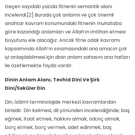
Geçen sayıdaki yazıda fitnenin semantik alanı
incelendi.
[2]
Burada çok anlamlı ve çok önemli
anahtar kavram konumundaki fitnenin muhataba
göre kazandığı anlamları ve Allah’ın imtihan etmesi
boyutunu ele alacağız. Ancak fitne odak kavramı
kapsamında Allah’ın sınamasındaki ana amacın çok
iyi anlaşılabilmesi için dinin anlam sahasını ana hatları
ile özetlemekte fayda vardır.
Dinin Anlam Alanı, Tevhid Dini Ve Şirk
Dini/Seküler Din
Din, İslâmî terminolojide merkezî kavramlardan
birisidir. Din kelimesi, dil yönünden incelendiğinde; baş
eğmek, itaat etmek, hakkını almak, ödünç almak,
borç etmek, borç vermek, adet edinmek, baş