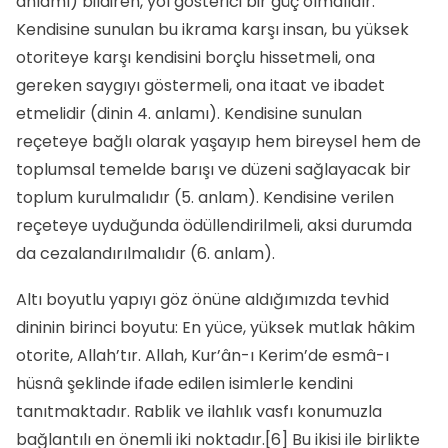
anlamı) bildiren, yol gösterici bir güç olmalıdır.
Kendisine sunulan bu ikrama karşı insan, bu yüksek
otoriteye karşı kendisini borçlu hissetmeli, ona
gereken saygıyı göstermeli, ona itaat ve ibadet
etmelidir (dinin 4. anlamı). Kendisine sunulan
reçeteye bağlı olarak yaşayıp hem bireysel hem de
toplumsal temelde barışı ve düzeni sağlayacak bir
toplum kurulmalıdır (5. anlam). Kendisine verilen
reçeteye uyduğunda ödüllendirilmeli, aksi durumda
da cezalandırılmalıdır (6. anlam).
Altı boyutlu yapıyı göz önüne aldığımızda tevhid
dininin birinci boyutu: En yüce, yüksek mutlak hâkim
otorite, Allah’tır. Allah, Kur’ân-ı Kerim’de esmâ-ı
hüsnâ şeklinde ifade edilen isimlerle kendini
tanıtmaktadır. Rablik ve ilahlık vasfı konumuzla
bağlantılı en önemli iki noktadır.
[6]
Bu ikisi ile birlikte