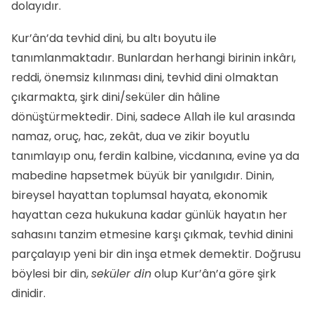
dolayıdır.
Kur’ân’da tevhid dini, bu altı boyutu ile
tanımlanmaktadır. Bunlardan herhangi birinin inkârı,
reddi, önemsiz kılınması dini, tevhid dini olmaktan
çıkarmakta, şirk dini/seküler din hâline
dönüştürmektedir. Dini, sadece Allah ile kul arasında
namaz, oruç, hac, zekât, dua ve zikir boyutlu
tanımlayıp onu, ferdin kalbine, vicdanına, evine ya da
mabedine hapsetmek büyük bir yanılgıdır. Dinin,
bireysel hayattan toplumsal hayata, ekonomik
hayattan ceza hukukuna kadar günlük hayatın her
sahasını tanzim etmesine karşı çıkmak, tevhid dinini
parçalayıp yeni bir din inşa etmek demektir. Doğrusu
böylesi bir din,
seküler din
olup Kur’ân’a göre şirk
dinidir.