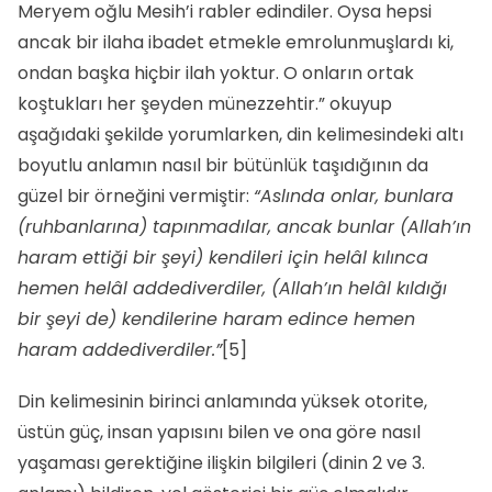
Meryem oğlu Mesih’i rabler edindiler. Oysa hepsi
ancak bir ilaha ibadet etmekle emrolunmuşlardı ki,
ondan başka hiçbir ilah yoktur. O onların ortak
koştukları her şeyden münezzehtir.” okuyup
aşağıdaki şekilde yorumlarken, din kelimesindeki altı
boyutlu anlamın nasıl bir bütünlük taşıdığının da
güzel bir örneğini vermiştir:
“Aslında onlar, bunlara
(ruhbanlarına) tapınmadılar, ancak bunlar (Allah’ın
haram ettiği bir şeyi) kendileri için helâl kılınca
hemen helâl addediverdiler, (Allah’ın helâl kıldığı
bir şeyi de) kendilerine haram edince hemen
haram addediverdiler.”
[5]
Din kelimesinin birinci anlamında yüksek otorite,
üstün güç, insan yapısını bilen ve ona göre nasıl
yaşaması gerektiğine ilişkin bilgileri (dinin 2 ve 3.