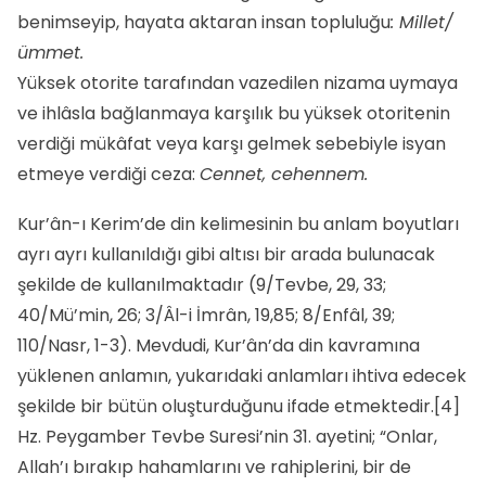
benimseyip, hayata aktaran insan topluluğu
: Millet/
ümmet.
Yüksek otorite tarafından vazedilen nizama uymaya
ve ihlâsla bağlanmaya karşılık bu yüksek otoritenin
verdiği mükâfat veya karşı gelmek sebebiyle isyan
etmeye verdiği ceza:
Cennet, cehennem.
Kur’ân-ı Kerim’de din kelimesinin bu anlam boyutları
ayrı ayrı kullanıldığı gibi altısı bir arada bulunacak
şekilde de kullanılmaktadır (9/Tevbe, 29, 33;
40/Mü’min, 26; 3/Âl-i İmrân, 19,85; 8/Enfâl, 39;
110/Nasr, 1-3). Mevdudi, Kur’ân’da din kavramına
yüklenen anlamın, yukarıdaki anlamları ihtiva edecek
şekilde bir bütün oluşturduğunu ifade etmektedir.
[4]
Hz. Peygamber Tevbe Suresi’nin 31. ayetini; “Onlar,
Allah’ı bırakıp hahamlarını ve rahiplerini, bir de