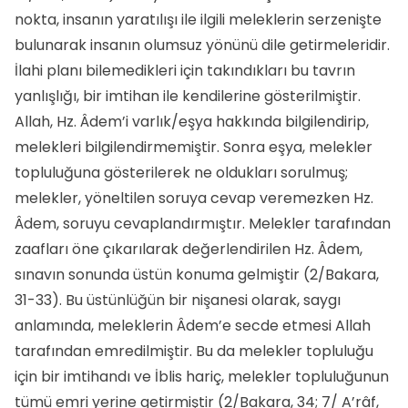
nokta, insanın yaratılışı ile ilgili meleklerin serzenişte
bulunarak insanın olumsuz yönünü dile getirmeleridir.
İlahi planı bilemedikleri için takındıkları bu tavrın
yanlışlığı, bir imtihan ile kendilerine gösterilmiştir.
Allah, Hz. Âdem’i varlık/eşya hakkında bilgilendirip,
melekleri bilgilendirmemiştir. Sonra eşya, melekler
topluluğuna gösterilerek ne oldukları sorulmuş;
melekler, yöneltilen soruya cevap veremezken Hz.
Âdem, soruyu cevaplandırmıştır. Melekler tarafından
zaafları öne çıkarılarak değerlendirilen Hz. Âdem,
sınavın sonunda üstün konuma gelmiştir (2/Bakara,
31-33). Bu üstünlüğün bir nişanesi olarak, saygı
anlamında, meleklerin Âdem’e secde etmesi Allah
tarafından emredilmiştir. Bu da melekler topluluğu
için bir imtihandı ve İblis hariç, melekler topluluğunun
tümü emri yerine getirmiştir (2/Bakara, 34; 7/ A’râf,