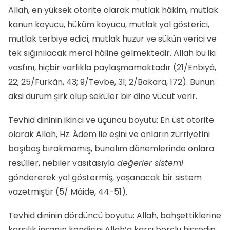
Allah, en yüksek otorite olarak mutlak hâkim, mutlak
kanun koyucu, hüküm koyucu, mutlak yol gösterici,
mutlak terbiye edici, mutlak huzur ve sükûn verici ve
tek sığınılacak merci hâline gelmektedir. Allah bu iki
vasfını, hiçbir varlıkla paylaşmamaktadır (21/Enbiyâ,
22; 25/Furkân, 43; 9/Tevbe, 31; 2/Bakara, 172). Bunun
aksi durum şirk olup seküler bir dine vücut verir.
Tevhid dininin ikinci ve üçüncü boyutu: En üst otorite
olarak Allah, Hz. Âdem ile eşini ve onların zürriyetini
başıboş bırakmamış, bunalım dönemlerinde onlara
resûller, nebiler vasıtasıyla
değerler sistemi
göndererek yol göstermiş, yaşanacak bir sistem
vazetmiştir (5/ Mâide, 44-51).
Tevhid dininin dördüncü boyutu: Allah, bahşettiklerine
karşılık insanın kendisini Allah’a karşı borçlu hissedip