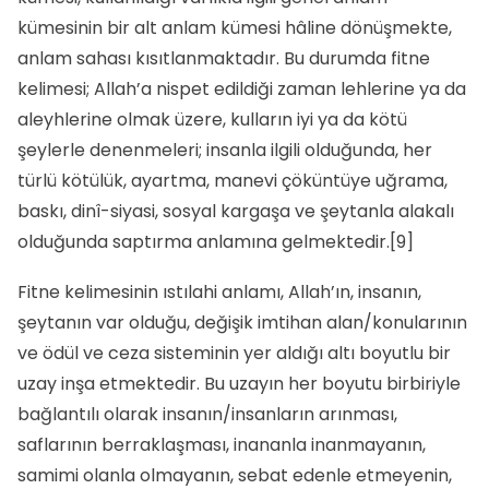
kümesinin bir alt anlam kümesi hâline dönüşmekte,
anlam sahası kısıtlanmaktadır. Bu durumda fitne
kelimesi; Allah’a nispet edildiği zaman lehlerine ya da
aleyhlerine olmak üzere, kulların iyi ya da kötü
şeylerle denenmeleri; insanla ilgili olduğunda, her
türlü kötülük, ayartma, manevi çöküntüye uğrama,
baskı, dinî-siyasi, sosyal kargaşa ve şeytanla alakalı
olduğunda saptırma anlamına gel­mektedir.
[9]
Fitne kelimesinin ıstılahi anlamı, Allah’ın, insanın,
şeytanın var olduğu, değişik imtihan alan/konularının
ve ödül ve ceza sisteminin yer aldığı altı boyutlu bir
uzay inşa etmektedir. Bu uzayın her boyutu birbiriyle
bağlantılı olarak insanın/insanların arınması,
saflarının berraklaşması, inananla inanmayanın,
samimi olanla olmayanın, sebat edenle etmeyenin,