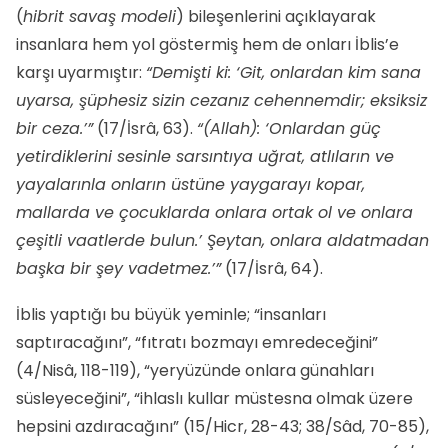
(
hibrit savaş modeli
) bileşenlerini açıklayarak
insanlara hem yol göstermiş hem de onları İblis’e
karşı uyarmıştır:
“Demişti ki: ‘Git, onlardan kim sana
uyarsa, şüphesiz sizin cezanız cehennemdir; eksiksiz
bir ceza.’”
(17/İsrâ, 63).
“(Allah): ‘Onlardan güç
yetirdiklerini sesinle sarsıntıya uğrat, atlıların ve
yayalarınla onların üstüne yaygarayı kopar,
mallarda ve çocuklarda onlara ortak ol ve onlara
çeşitli vaatlerde bulun.’ Şeytan, onlara aldatmadan
başka bir şey vadetmez.’”
(17/İsrâ, 64).
İblis yaptığı bu büyük yeminle; “insanları
saptıracağını”, “fıtratı bozmayı emredeceğini”
(4/Nisâ, 118-119), “yeryüzünde onlara günahları
süsleyeceğini”, “ihlaslı kullar müstesna olmak üzere
hepsini azdıracağını” (15/Hicr, 28-43; 38/Sâd, 70-85),