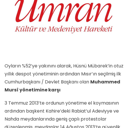
Oyların %52’ye yakınını alarak, Hüsnü Mübarek’in otuz
yıllık despot yönetiminin ardından Mısır’ın seçilmiş ilk
Cumhurbaşkanı / Devlet Başkanı olan
Muhammed
Mursî yönetimine karşı
3 Temmuz 2013’te ordunun yönetime el koymasının
ardından başkent Kahire’deki Rabiat’ul Adeviyye ve
Nahda meydanlarında geniş çaplı protestolar
düzenlenmiş, meydanlar 14 Ağustos 2013’te güvenlik