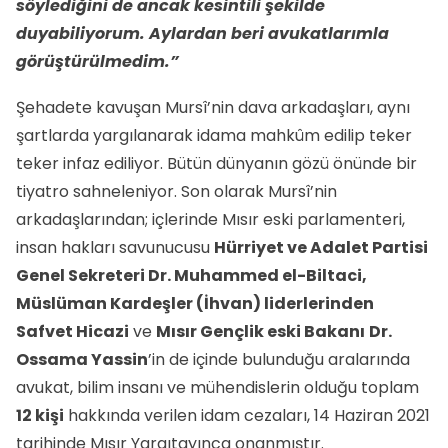
söylediğini de ancak kesintili şekilde
duyabiliyorum. Aylardan beri avukatlarımla
görüştürülmedim.”
Şehadete kavuşan Mursî’nin dava arkadaşları, aynı
şartlarda yargılanarak idama mahkûm edilip teker
teker infaz ediliyor. Bütün dünyanın gözü önünde bir
tiyatro sahneleniyor. Son olarak Mursî’nin
arkadaşlarından; içlerinde Mısır eski parlamenteri,
insan hakları savunucusu
Hürriyet ve Adalet Partisi
Genel Sekreteri
Dr.
Muhammed el-Biltaci,
Müslüman Kardeşler (İhvan) liderlerinden
Safvet Hicazi
ve
Mısır Gençlik eski Bakanı
Dr.
Ossama Yassin
’in de içinde bulunduğu aralarında
avukat, bilim insanı ve mühendislerin olduğu toplam
12 kişi
hakkında verilen idam cezaları, 14 Haziran 2021
tarihinde Mısır Yargıtayınca onanmıştır.