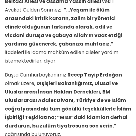
Beltaci Ailesi ve Ossama Yassin ailesi
vekili
Avukat Gülden Sönmez;
“…Yaşam ile ölüm
arasındaki kritik kararın, zalim bir yönetici
elinde olduğunun farkında olarak, adil ve
vicdani duruşa ve çabaya Allah’ın vaat ettiği
yardıma güvenerek, çabanıza muhtacız.”
ifadeleri ile idama mahkûm edilen aileler yardım
istemektedirler, diyor.
Başta Cumhurbaşkanımız
Recep Tayip Erdoğan
olmak üzere,
Dışişleri Bakanlığımız, Ulusal ve
Uluslararası İnsan Hakları Dernekleri, BM
Uluslararası Adalet Divanı, Türkiye’de ve İslâm
coğrafyasındaki tüm gönüllü teşekküllerle İslâm
İşbirliği Teşkilatına; “Mısır’daki idamları derhal
durdurun, bu zulüm tiyatrosuna son verin.”
çağrısında bulunuyoruz.