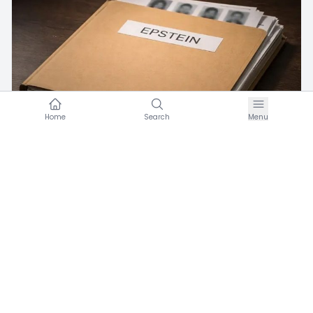
Home
Search
Menu
C
Umran Hareketi
·
Şubat 12, 2026
EPSTEIN GERÇEĞİ ve BATI MEDENİYETİNİN
ÇÖKÜŞÜ
0
Basın Açıklaması