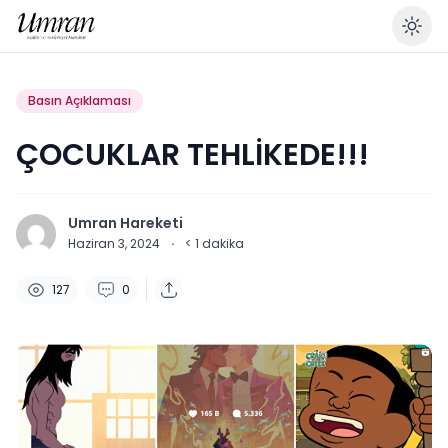
En
Basın Açıklaması
ÇOCUKLAR TEHLİKEDE!!!
Umran Hareketi
Haziran 3, 2024
·
< 1
dakika
127
0