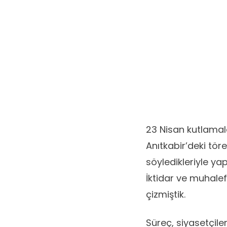
23 Nisan kutlamala
Anıtkabir’deki tör
söyledikleriyle ya
İktidar ve muhalef
çizmiştik.
Süreç, siyasetçile