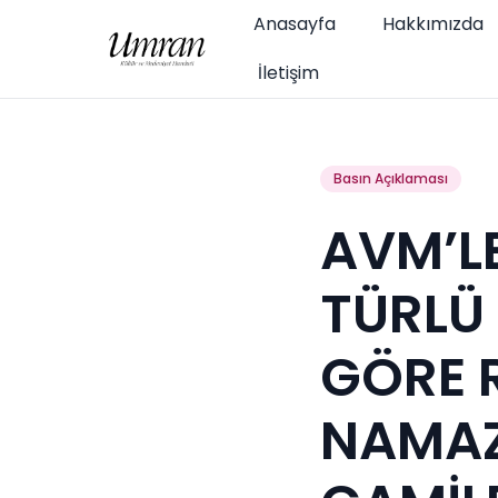
Anasayfa
Hakkımızda
İletişim
Basın Açıklaması
AVM’LE
TÜRLÜ 
GÖRE 
NAMAZI