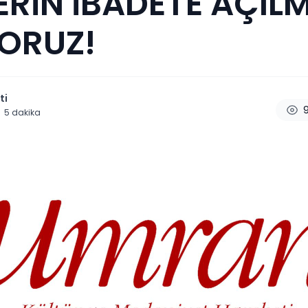
RİN İBADETE AÇILM
YORUZ!
ti
5
dakika