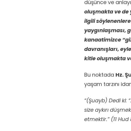
düşünce ve anlayı
oluşmakta ve de 
ilgili söylenenle
yaygınlaşması, ge
kanaatimizce “giz
davranışları, ey
kitle oluşmakta 
Bu noktada
Hz. Ş
yaşam tarzını ida
“(Şuayb) Dedi ki:
size aykırı düşme
etmektir.” (11 Hud