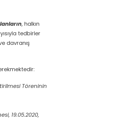
lanların
, halkın
ısıyla tedbirler
 ve davranış
erekmektedir:
irilmesi Töreninin
esi, 19.05.2020,