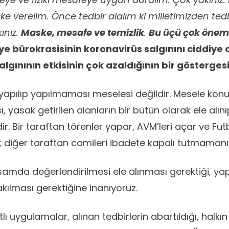
 verelim. Önce tedbir alalım ki milletimizden tedbi
ınız.
Maske, mesafe ve temizlik
.
Bu üçü çok önem
ye bürokrasisinin koronavirüs salgınını ciddiye
lgınının etkisinin çok azaldığının bir göstergesi
 yapılıp yapılmaması meselesi değildir. Mesele kon
, yasak getirilen alanların bir bütün olarak ele alını
ir. Bir taraftan törenler yapar, AVM’leri açar ve Fut
; diğer taraftan camileri ibadete kapalı tutmamanız
amda değerlendirilmesi ele alınması gerektiği, yap
ılması gerektiğine inanıyoruz.
ı uygulamalar, alınan tedbirlerin abartıldığı, halkın y