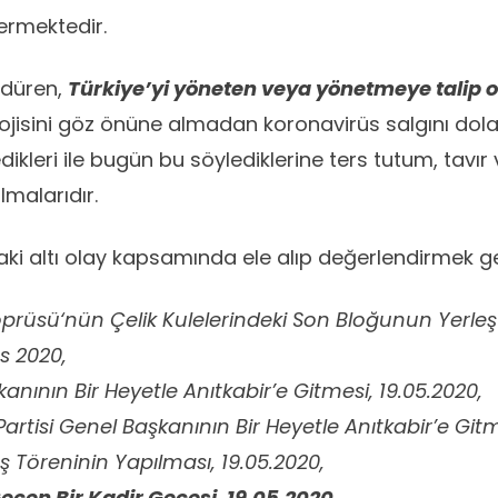
ermektedir.
ndüren,
Türkiye’yi yöneten veya yönetmeye talip o
lojisini göz önüne almadan koronavirüs salgını dolay
kleri ile bugün bu söylediklerine ters tutum, tavır
lmalarıdır.
ki altı olay kapsamında ele alıp değerlendirmek g
öprüsü
‘nün Çelik Kulelerindeki Son Bloğunun Yerleşt
s 2020,
kanının Bir Heyetle Anıtkabir’e Gitmesi, 19.05.2020,
rtisi Genel Başkanının Bir Heyetle Anıtkabir’e Gitm
ılış Töreninin Yapılması, 19.05.2020,
eçen Bir Kadir Gecesi, 19.05.2020,