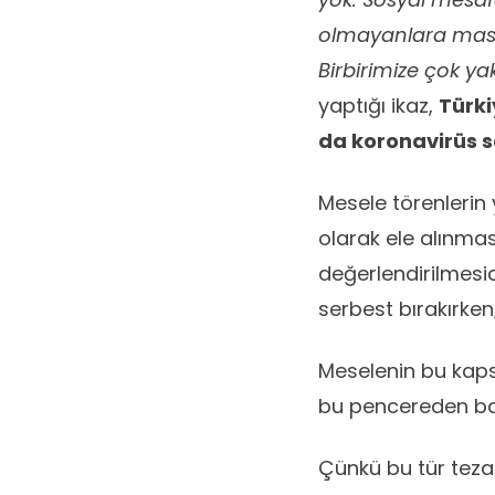
olmayanlara maske
Birbirimize çok yak
yaptığı ikaz,
Türki
da koronavirüs sa
Mesele törenlerin
olarak ele alınması
değerlendirilmesid
serbest bırakırken
Meselenin bu kaps
bu pencereden bak
Çünkü bu tür tezatl