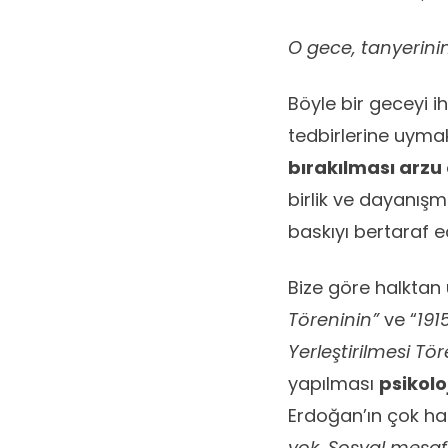
O gece, tanyerin
Böyle bir geceyi 
tedbirlerine uyma
bırakılması arzu 
birlik ve dayanışm
baskıyı bertaraf ed
Bize göre halktan
Töreninin”
ve “
191
Yerleştirilmesi Tö
yapılması
psikolo
Erdoğan’ın çok ha
yok. Sosyal mesaf