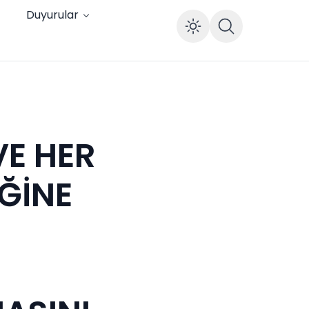
Duyurular
Enable dar
VE HER
ĞİNE