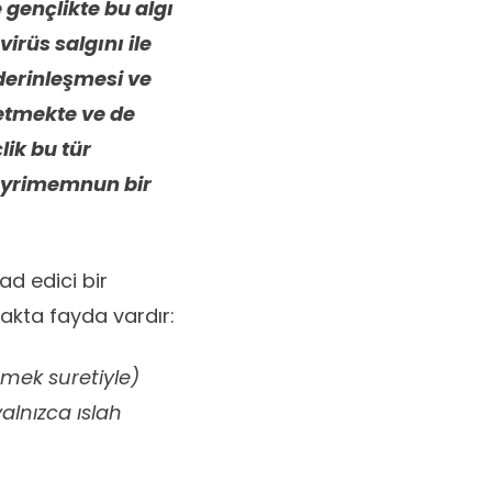
e gençlikte bu algı
rüs salgını ile
derinleşmesi ve
 etmekte ve de
lik bu tür
gayrimemnun bir
ad edici bir
akta fayda vardır:
nmek suretiyle)
alnızca ıslah