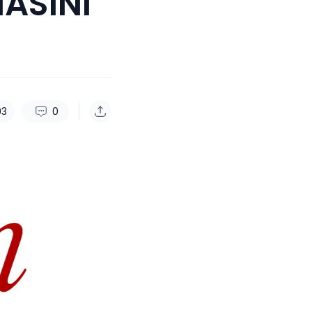
ASINI
93
0