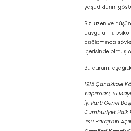
yaşadıklarını göst
Bizi üzen ve düşü
duygularını, psiko
bağlamında söyledi
içerisinde olmuş o
Bu durum, aşağıda
1915 Çanakkale K
Yapılması, 16 Mayı
İyi Parti Genel Baş
Cumhuriyet Halk Pa
Ilısu Barajı’nın Aç
Camileri Kapalı G