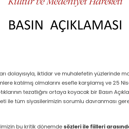
rı dolayısıyla, iktidar ve muhalefetin yüzlerinde m
enlere katılmış olmalarını esefle karşılamış ve 25 Ni
ptıklarının tezatlığını ortaya koyacak bir Basın Açık
eti ile tüm siyasilerimizin sorumlu davranması gerek
rimizin bu kritik dönemde
sözleri ile fiilleri arasın