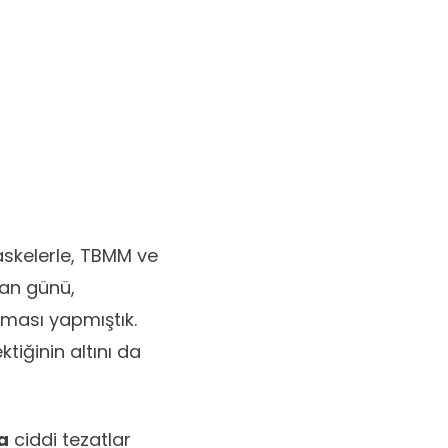
askelerle, TBMM ve
san günü,
laması yapmıştık.
tiğinin altını da
da
ciddi tezatlar