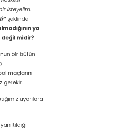
r isteyelim.
li”
şeklinde
 almadığının ya
 değil midir?
unun bir bütün
p
bol maçlarını
 gerekir.
tığımız uyarılara
anıltıldığı