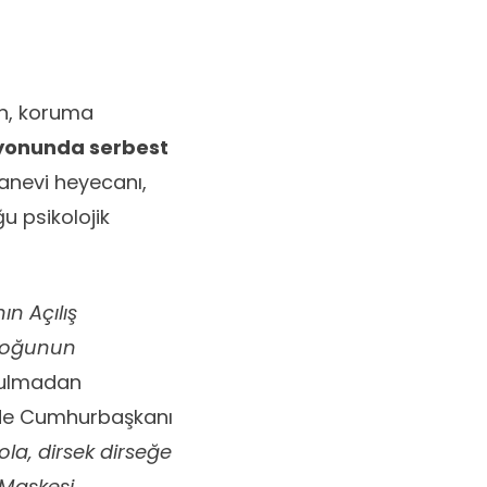
in, koruma
asyonunda serbest
anevi heyecanı,
u psikolojik
nın Açılış
Bloğunun
uyulmadan
ninde Cumhurbaşkanı
ola, dirsek dirseğe
 Maskesi