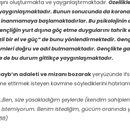
şını oluşturmakta ve yaygınlaştırmaktadır.
Özellikl
yaygınlaşmaktadır. Bunun sonucunda da koronavi
re inanmamaya başlamaktadırlar. Bu psikolojinin 
nçliğin yurt dışına göç etme duygularını tahrik
li bir el ve güç” de bunu yönlendirmektedir. Genç
lemleri doğru ve adıl bulmamaktadır. Gençlikte 
ve de bu durum gittikçe yaygınlaşmaktadır.
uayb’ın adaleti ve mizanı bozarak
yeryüzünde ifs
me ettirmek isteyen kavmine söylediklerini hatırlam
 “…Ben, size yasakladığım şeylerde (kendim sahiple
k istemiyorum. Benim istediğim, gücüm oranında y
 88)