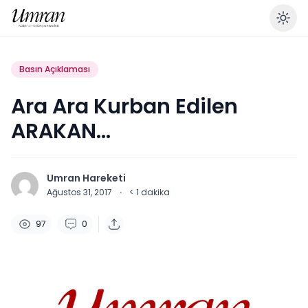
En
Basın Açıklaması
Ara Ara Kurban Edilen
ARAKAN…
Umran Hareketi
Ağustos 31, 2017
·
< 1
dakika
97
0