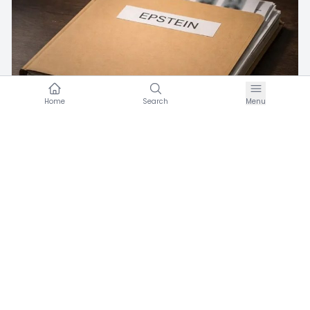
Home
Search
Menu
C
Umran Hareketi
·
Şubat 12, 2026
EPSTEIN GERÇEĞİ ve BATI MEDENİYETİNİN
ÇÖKÜŞÜ
0
Basın Açıklaması