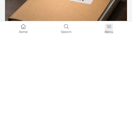
Home
Search
Menu
C
Umran Hareketi
·
Şubat 12, 2026
EPSTEIN GERÇEĞİ ve BATI MEDENİYETİNİN
ÇÖKÜŞÜ
0
Basın Açıklaması