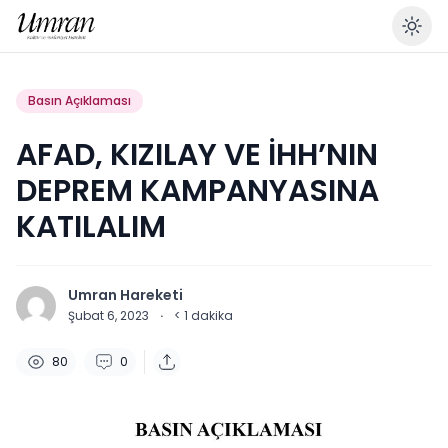
En
Basın Açıklaması
AFAD, KIZILAY VE İHH’NIN
DEPREM KAMPANYASINA
KATILALIM
Umran Hareketi
Şubat 6, 2023
·
< 1
dakika
80
0