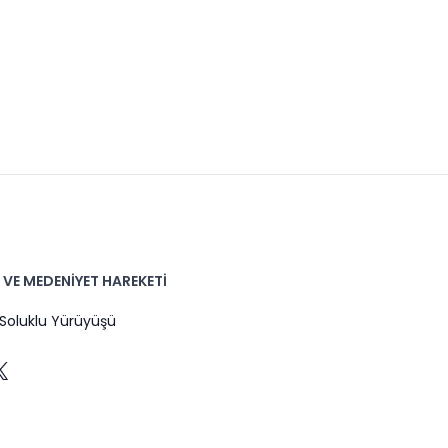
VE MEDENİYET HAREKETİ
oluklu Yürüyüşü
k
gram
Tube
X