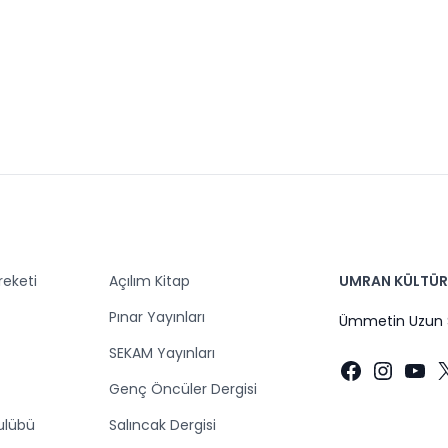
eketi
Açılım Kitap
UMRAN KÜLTÜR 
F
Pınar Yayınları
Ümmetin Uzun S
SEKAM Yayınları
Faceboo
Insta
You
Genç Öncüler Dergisi
ulübü
Salıncak Dergisi