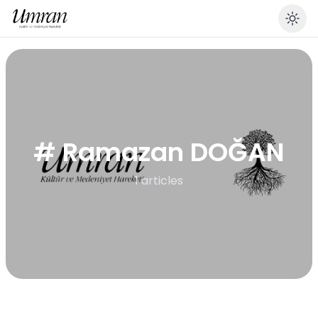
En
# Ramazan DOĞAN
1 articles