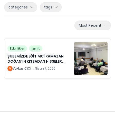
categories
tags
Most Recent
Etkinlikler
İzmit
ŞUBEMİZDE EĞİTİMCİ RAMAZAN
DOĞAN’IN KISSADAN HİSSELER
KONULU SOHBETİ
V
Vakkas CİCİ
·
Nisan 7, 2026