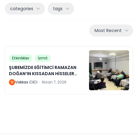
categories
tags
Most Recent
Etkinlikler
İzmit
ŞUBEMİZDE EĞİTİMCİ RAMAZAN
DOĞAN’IN KISSADAN HİSSELER
KONULU SOHBETİ
V
Vakkas CİCİ
·
Nisan 7, 2026