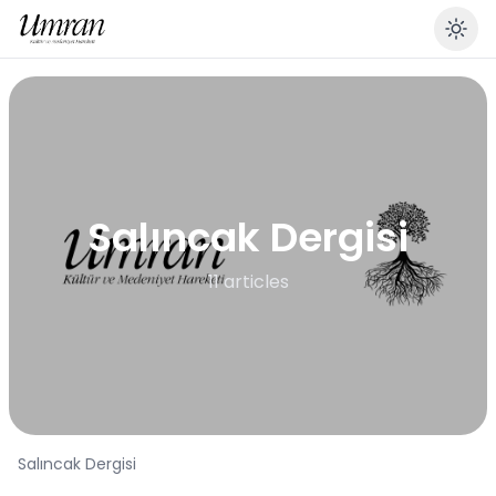
En
Salıncak Dergisi
11 articles
Salıncak Dergisi