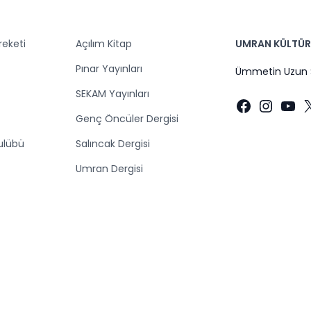
eketi
Açılım Kitap
UMRAN KÜLTÜR 
F
Pınar Yayınları
Ümmetin Uzun S
SEKAM Yayınları
Faceboo
Insta
You
Genç Öncüler Dergisi
ulübü
Salıncak Dergisi
Umran Dergisi