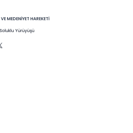
VE MEDENİYET HAREKETİ
oluklu Yürüyüşü
k
gram
Tube
X